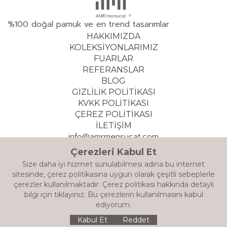
%100 doğal pamuk ve en trend tasarımlar
HAKKIMIZDA
KOLEKSİYONLARIMIZ
FUARLAR
REFERANSLAR
BLOG
GİZLİLİK POLİTİKASI
KVKK POLİTİKASI
ÇEREZ POLİTİKASI
İLETİŞİM
info@amrmensucat.com
+90 532 308 64 04
Çerezleri Kabul Et
Size daha iyi hizmet sunulabilmesi adına bu internet
sitesinde, çerez politikasına uygun olarak çeşitli sebeplerle
© 2026 AMR TEKSTİL TİC. LTD. ŞTİ. – Tüm hakları saklıdır.
çerezler kullanılmaktadır. Çerez politikası hakkında detaylı
Designed by CYCLE
bilgi için
tıklayınız.
Bu çerezlerin kullanılmasını kabul
ediyorum.
Kabul Et
Reddet