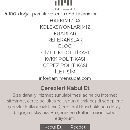
%100 doğal pamuk ve en trend tasarımlar
HAKKIMIZDA
KOLEKSİYONLARIMIZ
FUARLAR
REFERANSLAR
BLOG
GİZLİLİK POLİTİKASI
KVKK POLİTİKASI
ÇEREZ POLİTİKASI
İLETİŞİM
info@amrmensucat.com
+90 532 308 64 04
Çerezleri Kabul Et
Size daha iyi hizmet sunulabilmesi adına bu internet
© 2026 AMR TEKSTİL TİC. LTD. ŞTİ. – Tüm hakları saklıdır.
sitesinde, çerez politikasına uygun olarak çeşitli sebeplerle
çerezler kullanılmaktadır. Çerez politikası hakkında detaylı
Designed by CYCLE
bilgi için
tıklayınız.
Bu çerezlerin kullanılmasını kabul
ediyorum.
Kabul Et
Reddet