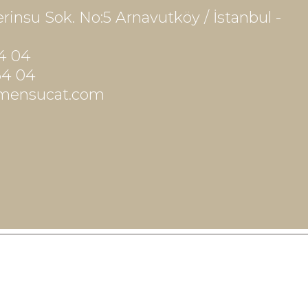
nsu Sok. No:5 Arnavutköy / İstanbul -
4 04
64 04
mensucat.com