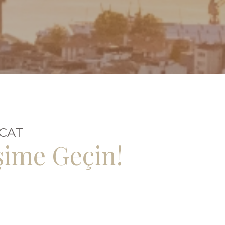
UCAT
şime Geçin!