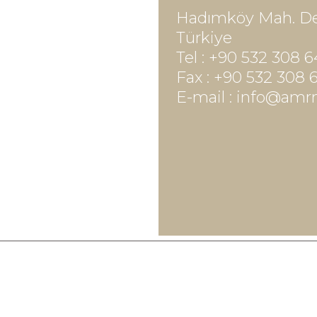
Hadımköy Mah. Deri
Türkiye
Tel :
+90 532 308 6
Fax : +90 532 308 
E-mail :
info@amr