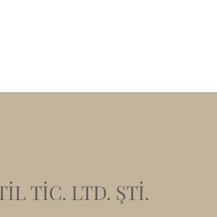
L TİC. LTD. ŞTİ.