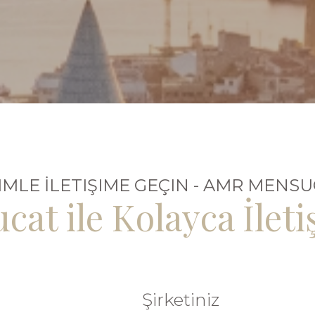
IMLE İLETIŞIME GEÇIN - AMR MENS
at ile Kolayca İleti
Şirketiniz